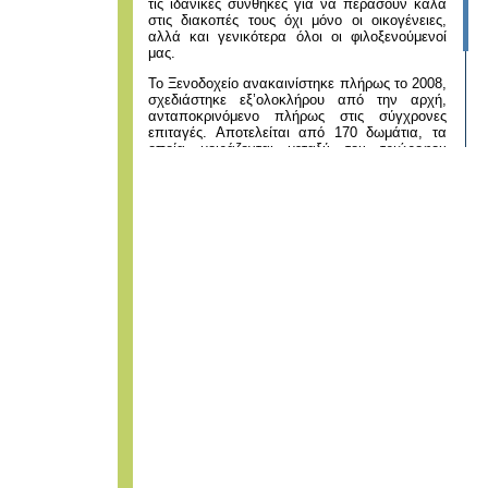
τις ιδανικές συνθήκες για να περάσουν καλά
στις διακοπές τους όχι μόνο οι οικογένειες,
αλλά και γενικότερα όλοι οι φιλοξενούμενοί
μας.
Το Ξενοδοχείο ανακαινίστηκε πλήρως το 2008,
σχεδιάστηκε εξ’ολοκλήρου από την αρχή,
ανταποκρινόμενο πλήρως στις σύγχρονες
επιταγές. Αποτελείται από 170 δωμάτια, τα
οποία μοιράζονται μεταξύ του τριώροφου
κεντρικού κτιρίου και μικρότερων διώροφων
κτιρίων bungalow.
ΜΗΤΕ 1471Κ014Α0250400